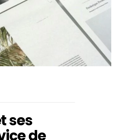
t ses
vice de