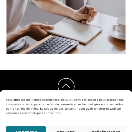
Back
to
Pour offrir les meilleures expériences, nous utilisons des cookies pour accéder aux
informations des appareils. Le fait de consentir à ces technologies nous permettra
Facebook
LinkedIn
Instagram
de traiter des données. Le fait de ne pas consentir peut avoir un effet négatif sur
top
certaines caractéristiques et fonctions.